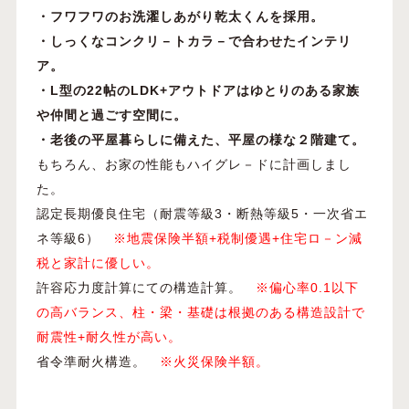
・フワフワのお洗濯しあがり乾太くんを採用。
・しっくなコンクリ－トカラ－で合わせたインテリ
ア。
・L型の22帖のLDK+アウトドアはゆとりのある家族
や仲間と過ごす空間に。
・老後の平屋暮らしに備えた、平屋の様な２階建て。
もちろん、お家の性能もハイグレ－ドに計画しまし
た。
認定長期優良住宅（耐震等級3・断熱等級5・一次省エ
ネ等級6）
※地震保険半額+税制優遇+住宅ロ－ン減
税と家計に優しい。
許容応力度計算にての構造計算。
※偏心率0.1以下
の高バランス、柱・梁・基礎は根拠のある構造設計で
耐震性+耐久性が高い。
省令準耐火構造。
※火災保険半額。