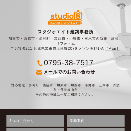
スタジオエイト建築事務所
加東市・西脇市・多可町・加西市・小野市・三木市の新築・建替、
リフォ－ム
〒679-0211 兵庫県加東市上滝野2076 メゾン滝野1-A
［Map］
0795-38-7517
メールでのお問い合わせ
対応地域：多可町・西脇市・加東市・加西市・小野市・三木市・丹波
市・丹波篠山市
その他の地域は一度ご相談ください。
3つのこだわり
業務案内