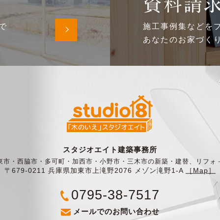
資料請
で
施工事例集などを
あなたのお家づく
スタジオエイト建築事務所
東市・西脇市・多可町・加西市・小野市・三木市の新築・建替、リフォ
〒679-0211 兵庫県加東市上滝野2076 メゾン滝野1-A
［Map］
0795-38-7517
メールでのお問い合わせ