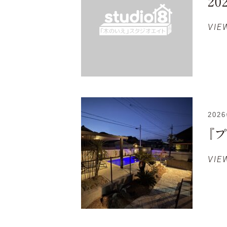
20
VIE
202
『
VIE