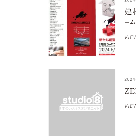
202
建
－ム
VIE
202
ZE
VIE