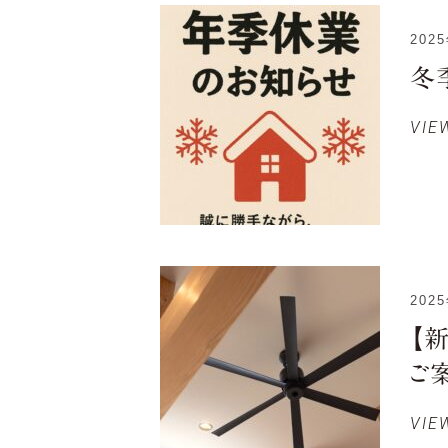
202
冬
VIE
202
【
ご
VIE