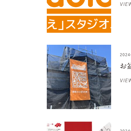
VIE
202
お
VIE