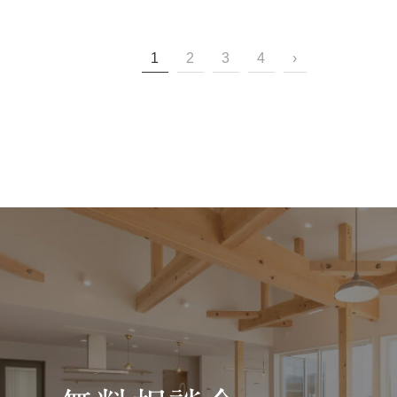
1
2
3
4
›