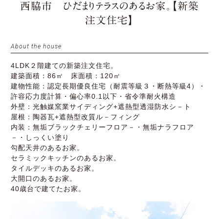
西脇市 ひだまりテラスのあるお家。【新築
注文住宅】
About the house
4LDK２階建ての新築注文住宅。
建築面積：86㎡ 床面積：120㎡
建物性能：認定長期優良住宅（耐震等級３・断熱等級4）・
許容応力度計算・偏心率0.1以下・省令準耐火構造
外壁：光触媒窯業サイディング+遮熱型透湿防水シ－ト
屋根：陶器瓦+遮熱型改質ル－フィング
内装：無垢ブラックチェリーフロア－・無垢ナラフロア
－・しっくい塗り
勾配天井のあるお家。
セラミックキッチンのあるお家。
タイルデッキのあるお家。
大開口のあるお家。
40歳台で建てたお家。