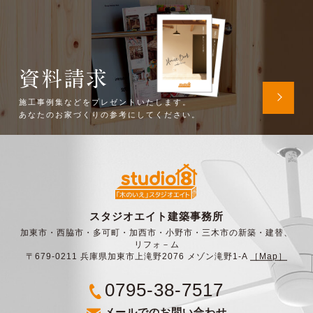
資料請求
施工事例集などをプレゼントいたします。
あなたのお家づくりの参考にしてください。
スタジオエイト建築事務所
加東市・西脇市・多可町・加西市・小野市・三木市の新築・建替、
リフォ－ム
〒679-0211 兵庫県加東市上滝野2076 メゾン滝野1-A
［Map］
0795-38-7517
メールでのお問い合わせ