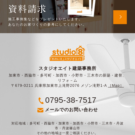
資料請求
施工事例集などをプレゼントいたします。
あなたのお家づくりの参考にしてください。
スタジオエイト建築事務所
加東市・西脇市・多可町・加西市・小野市・三木市の新築・建替、
リフォ－ム
〒679-0211 兵庫県加東市上滝野2076 メゾン滝野1-A
［Map］
0795-38-7517
メールでのお問い合わせ
対応地域：多可町・西脇市・加東市・加西市・小野市・三木市・丹波
市・丹波篠山市
その他の地域は一度ご相談ください。