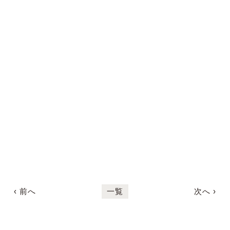
‹ 前へ
一覧
次へ ›