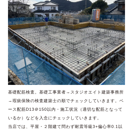
基礎配筋検査。基礎工事業者→スタジオエイト建築事務所
→瑕疵保険の検査建築士の順でチェックしていきます。ベ
ース配筋D13＠150以内・施工状況（適切な配筋となって
いるか）などを入念にチェックしていきます。
当店では、平屋・２階建て問わず耐震等級3+
偏心率
0.1以