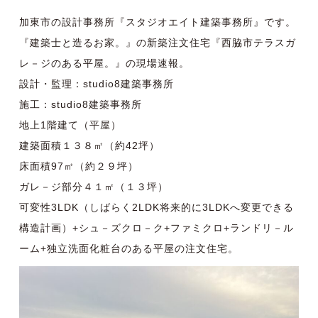
加東市の設計事務所『スタジオエイト建築事務所』です。
『建築士と造るお家。』の新築注文住宅『西脇市テラスガ
レ－ジのある平屋。』の現場速報。
設計・監理：studio8建築事務所
施工：studio8建築事務所
地上1階建て（平屋）
建築面積１３８㎡（約42坪）
床面積97㎡（約２９坪）
ガレ－ジ部分４１㎡（１３坪）
可変性3LDK（しばらく2LDK将来的に3LDKへ変更できる
構造計画）+シュ－ズクロ－ク+ファミクロ+ランドリ－ル
ーム+独立洗面化粧台のある平屋の注文住宅。