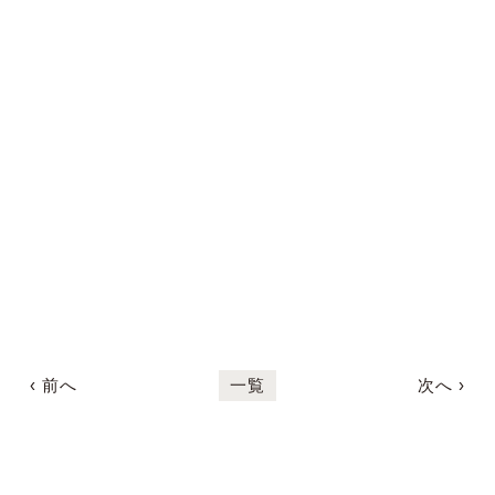
‹ 前へ
一覧
次へ ›